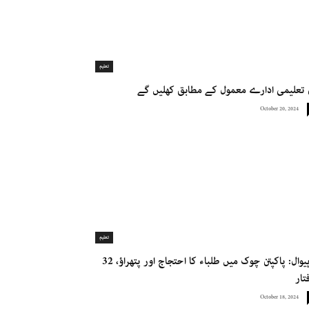
تعلیم
تعلیمی ادارے معمول کے مطابق کھلیں گے
October 20, 2024
تعلیم
ساہیوال: پاکپتن چوک میں طلباء کا احتجاج اور پتھراؤ، 32
تار
October 18, 2024