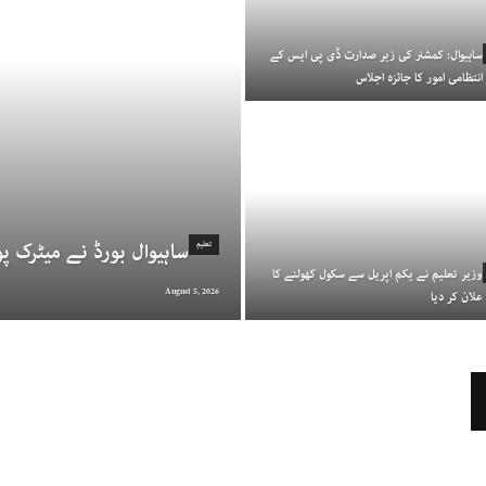
ساہیوال: کمشنر کی زیر صدارت ڈی پی ایس کے
انتظامی امور کا جائزہ اجلاس
ساہیوال بورڈ نے میٹرک پو
تعلیم
وزیر تعلیم نے یکم اپریل سے سکول کھولنے کا
August 5, 2026
علان کر دیا