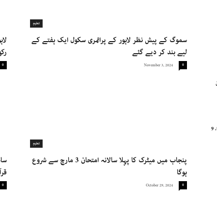
تعلیم
سموگ کے پیش نظر لاہور کے پرائمری سکول ایک ہفتے کے
لیے بند کر دیے گئے
رکھ
0
November 3, 2024
0
سوات میں پولیس اسٹیشن کے قریب خود کش دھماکا، 9
تعلیم
پنجاب میں میٹرک کا پہلا سالانہ امتحان 3 مارچ سے شروع
ساہ
ہوگا
قرآ
0
October 29, 2024
0