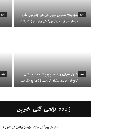
پنجاب:9 تعلیمی بورڈز کے نئے چئیرمین مقرر،
تعلیم
تعلیم
فیصل اعجاز ساہیوال بورڈ کے چئیر مین تعینات
پٹرول بحران; ورک فرام ہوم کا فیصلہ؛ سکول،
تعلیم
تعلیم
کالج اور یونیورسٹیاں کل سے 31 مارچ تک بند
زیادہ پڑھی گئی خبریں
ساہیوال بورڈ نے میٹرک پوزیشن ہولڈرز کے ناموں کا