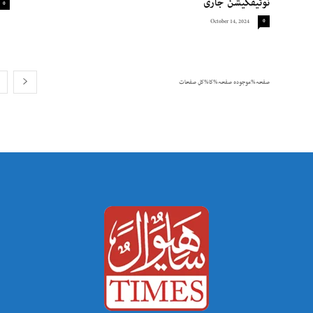
نوٹیفکیشن جاری
0
October 14, 2024
0
صفحہ%موجودہ صفحہ%کا%کل صفحات