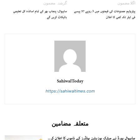
اگلا مضمون
گزشتہ مضمون
پیٹرولیم مصنوعات کی قیمتوں میں 3 روپے 57 پیسے
ساہیوال: پنجاب بھر کے تمام اساتذہ کل تعلیمی
فی لیٹر تک کمی کا اعلان
بائیکاٹ کریں گے
SahiwalToday
https://sahiwaltimes.com
متعلقہ مضامین
ساہیوال بورڈ نے میٹرک پوزیشن ہولڈرز کے ناموں کا اعلان کر...