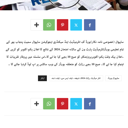
ساہیوال (خصوصی نامہ نگار)بورڈ آف انٹرمیڈیٹ اینڈ سیکنڈری ایجوکیشن ساہیوال سمیت پنجاب بھر کے
تمام تعلیمی بورڈزانٹرمیڈیٹ پارٹ ون کے سالانہ امتحان 2024 کے نتائج کا اعلان یکم اکتوبر کو کریں گے
۔اعلان بیک وقت یکم اکتوبربروزمنگل کو صبح 10 بجے کیا جا ئے گا۔اس سلسلہ میں پروقار تقریبات کا
اہتمام کیا جا ئے گا۔ صبح 10 بجے رزلٹ کو متعلقہ بورڈز کی ویب سائٹس پر اپ لوڈ کردیا جائے گا ۔
ساہیوال بورڈ،
انٹر میڈیٹ رزلٹ 2024، نتیجہ، ،ایف ایس سی، ایف۔اے،
ٹیگز