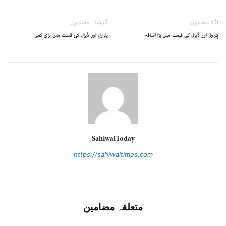
اگلا مضمون
گزشتہ مضمون
پٹرول اور ڈیزل کی قیمت میں بڑا اضافہ
پٹرول اور ڈیزل کی قیمت میں بڑی کمی
SahiwalToday
https://sahiwaltimes.com
متعلقہ مضامین