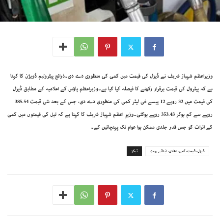
وزیراعظم شہباز شریف نے ڈیزل کی قیمت میں کمی کی منظوری دے دی۔ذرائع پیٹرولیم ڈویژن کا کہنا
ہے کہ پیٹرول کی قیمت برقرار رکھنے کا فیصلہ کیا گیا ہے۔وزیراعظم ہاؤس کے اعلامیہ کے مطابق ڈیزل
کی قیمت میں 32 روپے 12 پیسے فی لیٹر کمی کی منظوری دے دی، جس کے بعد نئی قیمت 385.54
روپے سے کم ہوکر 353.43 روپے ہوگئی۔وزیرِ اعظم شہباز شریف کا کہنا ہے کہ تیل کی قیمتوں میں کمی
کے اثرات کو جس قدر جلدی ممکن ہوا عوام تک پہنچائیں گے۔
ڈیزل، قیمت، کمی، اعلان، آبنائے ہرمز،
ٹیگز