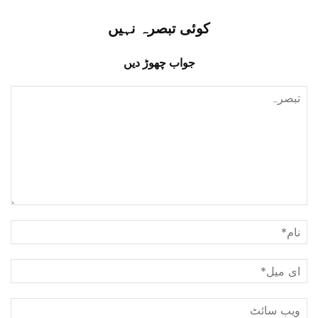
کوئی تبصرہ نہیں
جواب چھوڑ دیں