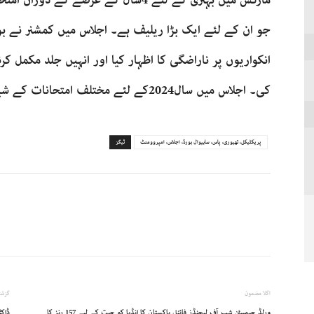
مارکس میں بہتری کے لئے 4سال کے عرص
انکواریوں پر ناراضگی کا اظہار کیا اور انہیں جلد مکمل 
کی۔ اجلاس میں سال2024کے لئے مختلف امتحانات کے شیڈول کی بھی منظوری دی گئی۔
پریکٹیکل، تھیوری، پاس، ساہیوال بورڈ، اجلاس، امپروومنٹ
ٹیگز
اگلا مضمون
گزشت
ورلڈ چیمپیئن شپ آف لیجنڈز فائنل پاکستان کا انڈیا کو جیت کے لیے 157 رنز کا
ڈاکٹ