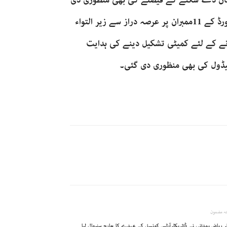
ے کے دوران امتحان دے سکنے کے فیصلے کی بھی منظوری دی
جو ان کے لئے ایک بڑا ریلیف ہے۔ اجلاس میں کمشنر نے بورڈ کے 11ممبران پر عرصہ دراز سے زیر التواء
کرنے کے لئے کمیٹی تشکیل دینے کی ہدایت
ہ مضمون
ر ریاض ہمدانی نے ڈائریکٹرآرٹس کونسل کے عہدے کا چارج سنبھال لیا