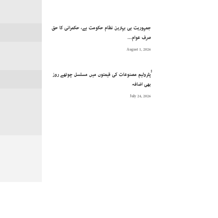
جمہوریت ہی بہترین نظام حکومت ہے، حکمرانی کا حق
صرف عوام...
August 1, 2026
ُُپٹرولیم مصنوعات کی قیمتوں میں مسلسل چوتھے روز
بھی اضافہ
July 24, 2026