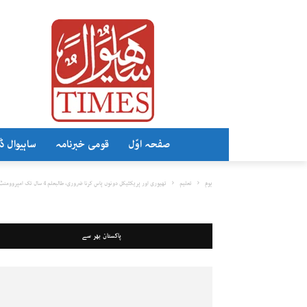
صفحہ اوّل
قومی خبرنامہ
ساہیوال ڈ
ہوم
تعلیم
تھیوری اور پریکٹیکل دونوں پاس کرنا ضروری، طالبعلم 4 سال تک امپروومنٹ...
پاکستان بھر سے