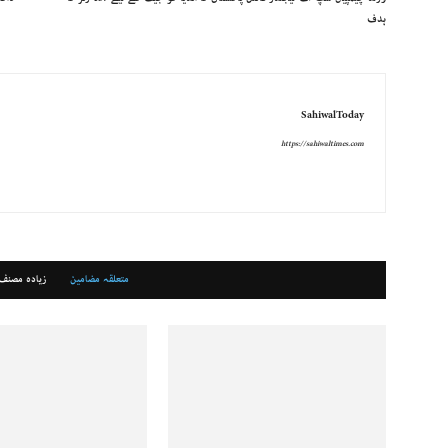
ہدف
SahiwalToday
https://sahiwaltimes.com
متعلقہ مضامین
زیادہ مصنف