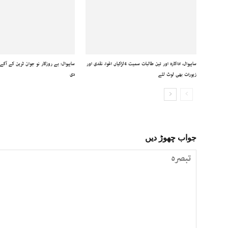
ساہیوال، اداکارہ اور تین طالبات سمیت 4لڑکیاں اغوا، نقدی اور
ساہیوال: بے روزگار نو جوان ٹرین کے آگ
زیورات بھی لوٹ لئے
دی
جواب چھوڑ دیں