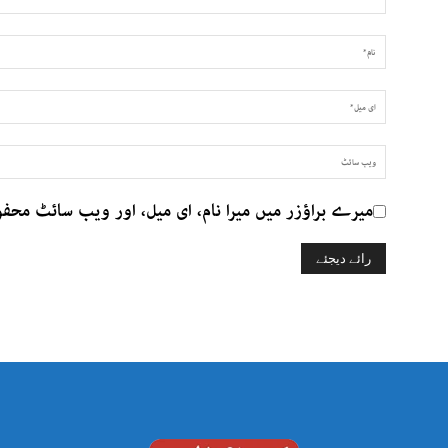
میرے براؤزر میں میرا نام، ای میل، اور ویب سائٹ محف