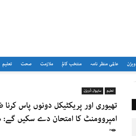
ویژن
عالمی منظر نامہ
منتخب کالم
ملازمت
صحت
تعلیم
تعلیم
ساہیوال ڈویژن
امپروومنٹ کا امتحان دے سکیں گے: ساہ
28