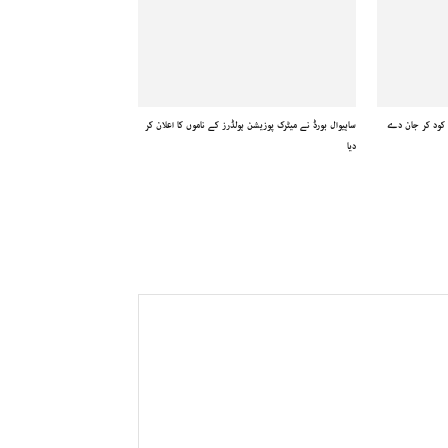
ے کود کر جان دے
ساہیوال بورڈ نے میٹرک پوزیشن ہولڈرز کے ناموں کا اعلان کر
دیا