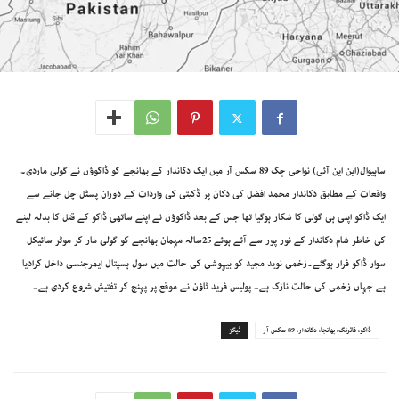
ساہیوال(این این آئی) نواحی چک 89 سکس آر میں ایک دکاندار کے بھانجے کو ڈاکوؤں نے گولی ماردی۔
واقعات کے مطابق دکاندار محمد افضل کی دکان پر ڈکیتی کی واردات کے دوران پسٹل چل جانے سے
ایک ڈاکو اپنی ہی گولی کا شکار ہوگیا تھا جس کے بعد ڈاکوؤں نے اپنے ساتھی ڈاکو کے قتل کا بدلہ لینے
کی خاطر شام دکاندار کے نور پور سے آئے ہوئے 25سالہ مہمان بھانجے کو گولی مار کر موٹر سائیکل
سوار ڈاکو فرار ہوگئے۔زخمی نوید مجید کو بیہوشی کی حالت میں سول ہسپتال ایمرجنسی داخل کرادیا
ہے جہاں زخمی کی حالت نازک ہے۔ پولیس فرید ٹاؤن نے موقع پر پہنچ کر تفتیش شروع کردی ہے۔
ڈاکو، فائرنگ، بھانجا، دکاندار، 89 سکس آر
ٹیگز