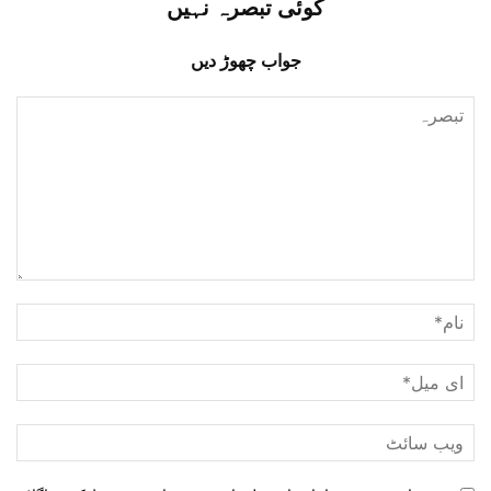
کوئی تبصرہ نہیں
جواب چھوڑ دیں