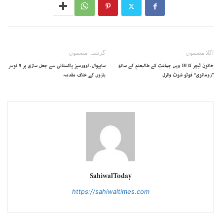
اگلا مضمون
گزشتہ مضمون
خاتون ٹیچر کا 10 ویں جماعت کے طالبعلم کے ساتھ
ساہیوال، اوورسیز پاکستانی سے جعل سازی پر 5 نوسر
’’رومانوی‘‘ فوٹو شوٹ وائرل
بازوں کے خلاف مقدمہ
SahiwalToday
https://sahiwaltimes.com