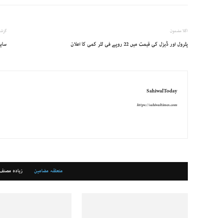
اگلا مضمون
گزشت
پٹرول اور ڈیزل کی قیمت میں 22 روپے فی لٹر کمی کا اعلان
ساہی
SahiwalToday
https://sahiwaltimes.com
متعلقہ مضامین
زیادہ مصنف