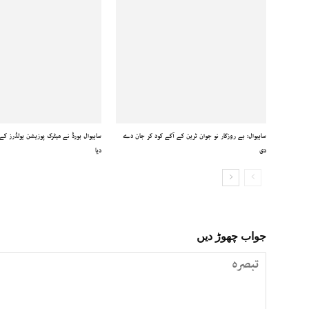
ساہیوال: بے روزگار نو جوان ٹرین کے آگے کود کر جان دے
ساہیوال بورڈ نے میٹرک پوزیشن ہولڈرز کے ن
دی
دیا
جواب چھوڑ دیں