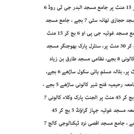
6 بج کر 15 منٹ پر، جامع مسجد البدر گلشن علی 6 بج کر 15 منٹ پر جامع مسجد البدر جی ٹی روڈ 6
بج کر 30 منٹ پر، بلدیہ گراؤنڈ ساڑھے چھ بجے ، جامع مسجد حجازی تھانہ سٹی 7 بجے ، جامع مسجد
نمرہ اندرون سبزی منڈی چرچ روڈ 5 بج کر 30 منٹ پر، جامع مسجد غوثیہ جی پی او 6 بج کر 15 منٹ
پر ،سنٹرل پارک بھٹو نگر جامع مسجد مبارک اہلحديث 6 بج کر 30 منٹ پر، سنٹرل پارک بھوجنگر مسجد
بابا خیر دین 7 بج کر 15 منٹ پر، مسجد گنبد خضریٰ بلال کالونی 8 بجے، نظامی مسجد طارق بن زیاد
کالونی ساڑھے 6 بجے ، گورنمنٹ گرلز کالج 5 بج کر 15 منٹ پر، بٹالہ مسلم ہائی سکول ساڑھے 6 بجے،
جامع مسجد طیبہ فتح شیر کالونی 6 بجے فریدی 6 بجے جامعہ رحیمیہ فتح شیر کالونی ساڑھے 5 بجے ،
جامع مسجد رفیقہ سلمہ حارث بلاک نزد لالہ زار کالونی 5 بج کر 45 منٹ پر الجنت پارک وکلاء کالونی 7
بج کر 45 منٹ ،جامع مسجد بلالی جہاز گراؤنڈ 7 بجے، جامعہ مسجد غوثیہ جہاز گراؤنڈ 5 بج کر 45
منٹ پر ، کامرس کالج نیو کیمپس جہاز گراؤنڈ ساڑھے 5 بجے ، جامع مسجد اقصی نزد ٹیکنالوجی کالج 7