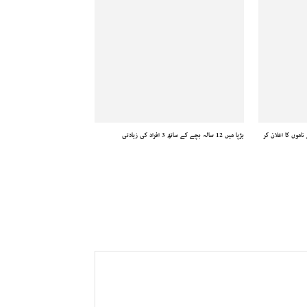
اموں کا اعلان کر
ہڑپا میں 12 سالہ بچے کے ساتھ 3 افراد کی زیادتی