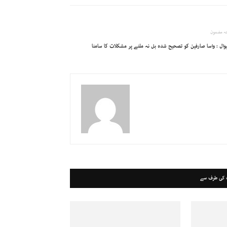
ہ مضمون
وال : واسا صارفین کو تصحیح شدہ بل نہ ملنے پر مشکلات کا سامنا
 کی طرف سے