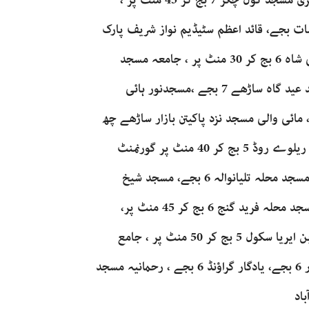
جامع مسجد عثمان مڈ ھالی روڈ 5 بج کر 40 منٹ پر ،سنہری مسجد گول چکر 7 بج کر 45 منٹ پر ،
 پارک ساڑھے سات بجے، قائد اعظم سٹیڈیم نواز شریف پارک
5 بج کر 45 منٹ پر ،جامع مسجد مہاجرین کوٹ خادم علی شاہ 6 بج کر 30 منٹ پر ، جامعہ مسجد
نسیم حسن النسا گارڈن نور شاہ روڈ ساڑھے 5 بجے، مسجد عید گاہ ساڑھے 7 بجے ،مسجدنور ہائی
 5 بجے، جامع مسجد مور والا چوک 8 بجے ، مائی والی مسجد نزد پاکیتن بازار ساڑھے چھ
بجے ،مسجد مہاجرین بیری والاچوک 6 بجے ، تو کل مسجد ریلوے روڈ 5 بج کر 40 منٹ پر گورنمنٹ
ہائی سکول گرا ؤنڈ ہائی سٹریٹ5 بج کر 15 منٹ پر ، میے مسجد محلہ تلیانوالہ 6 بجے، مسجد شیخ
برکت علی دھوبی محلہ 5 بج کر 20 منٹ پر، تکیہ والی مسجد محلہ فرید گنج 6 بج کر 45 منٹ پر،
جامع اعظم مدینہ مسجد کی آبادی 6 بجکر 45 منٹ پر، اربن ایریا سکول 5 بج کر 50 منٹ پر ، جامع
مسجد غوثیہ پرانی بکر منڈی 5 بج کر 40 منٹ پر، چمن زار 6 بجے، یادگار گراؤنڈ 6 بجے ، رحمانیہ مسجد