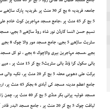
جامعہ فریدیہ 6 بج کر 30 منٹ پر ،فریدیہ
سٹریٹ ساڑھے
لیاقت چوک 5 بج کر 20 منٹ پر ، جامع مسجد البدر قادر آباد