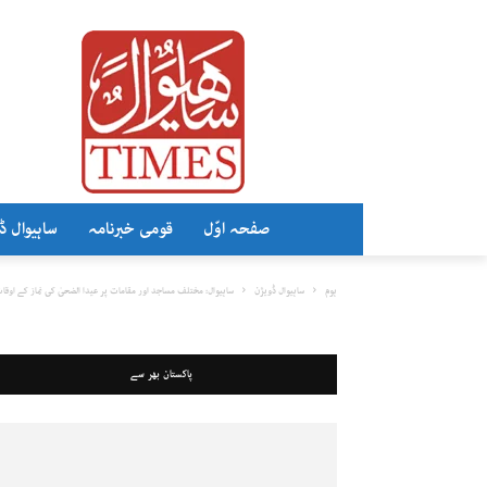
صفحہ اوّل
قومی خبرنامہ
ساہیوال ڈ
ہوم
ساہیوال ڈویژن
ساہیوال: مختلف مساجد اور مقامات پر عیدا الضحیٰ کی نماز کے اوقا
پاکستان بھر سے