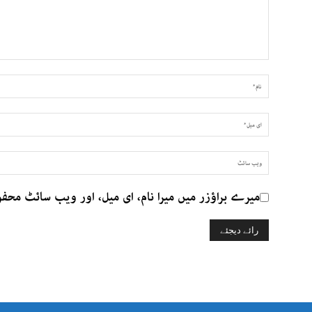
میرے براؤزر میں میرا نام، ای میل، اور ویب سائٹ محف