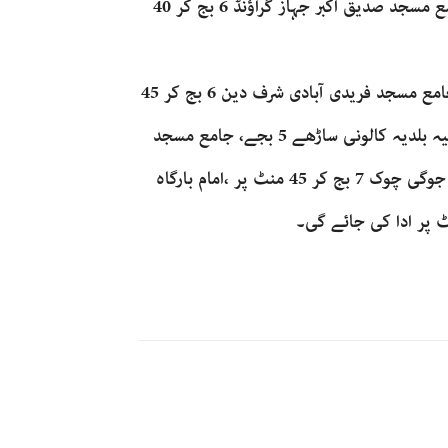
بجے، مسجد ربانی صدیقی امامیہ کالج گراؤنڈ 6 بجے ، جامع مسجد صدیق اکبر جہاز گراؤنڈ 6 بج کر 40
مسجد طیبہ 3 مرلہ ہاؤسنگ سکیم 5 بج کر 45 منٹ پر ، جامع مسجد فریدی آبادی شرف دین 6 بج کر 45
منٹ پر، تبلیغی مرکز نز د پولیس لائن 6 بجے، جامعہ چراغیہ بلدیہ کالونی ساڑھے 5 بجے، جامع مسجد
حسان بن ثابت بلدیہ کالونی 6 بجے، امام بارگاہ قصر بتول جوگی چوک 7 بج کر 45 منٹ پر ،امام بارگاہ