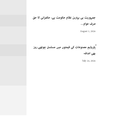
جمہوریت ہی بہترین نظام حکومت ہے، حکمرانی کا حق
صرف عوام...
August 1, 2026
ُُپٹرولیم مصنوعات کی قیمتوں میں مسلسل چوتھے روز
بھی اضافہ
July 24, 2026