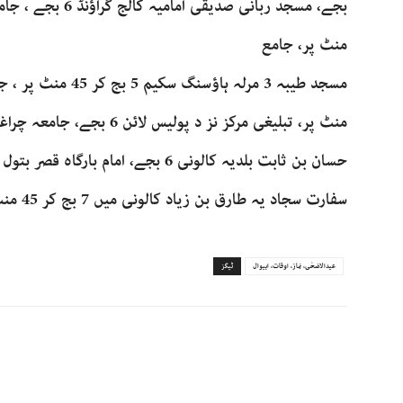
منٹ پر، جامع
سفارت سجاد یہ طارق بن زیاد کالونی میں 7 بج کر 45 منٹ پر ادا کی جائے گی۔
عیدالاضحٰی، نماز، اوقات، اہیوال
ٹیگز