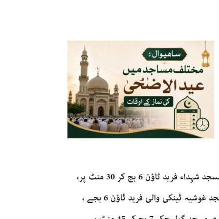
،جامع مسجد امیر معاویہ سکیم نمبر 3 فرید ٹاؤن 7 بجے، مسجد شہداء فرید ٹاؤن 6 بج کر 30 منٹ پر،
مسجد فاروق اعظم سکیم نمبر 3 ۔ 6 بجے، مرکزی جامع مسجد غوشیہ ٹینکی والی فرید ٹاؤن 6 بجے ،