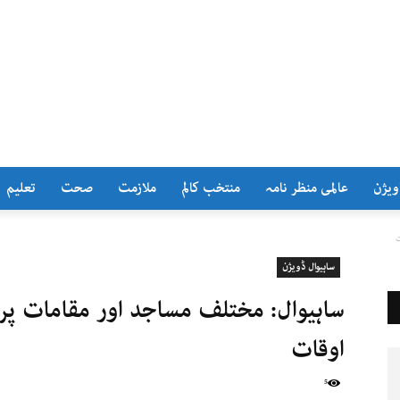
ویژن
عالمی منظر نامہ
منتخب کالم
ملازمت
صحت
تعلیم
ت
ساہیوال ڈویژن
ساہیوال: مختلف مساجد اور مقامات پر 
اوقات
5