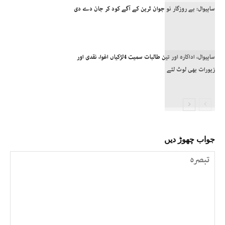
ساہیوال: بے روزگار نو جوان ٹرین کے آگے کود کر جان دے دی
ساہیوال، اداکارہ اور تین طالبات سمیت 4لڑکیاں اغوا، نقدی اور
زیورات بھی لوٹ لئے
جواب چھوڑ دیں