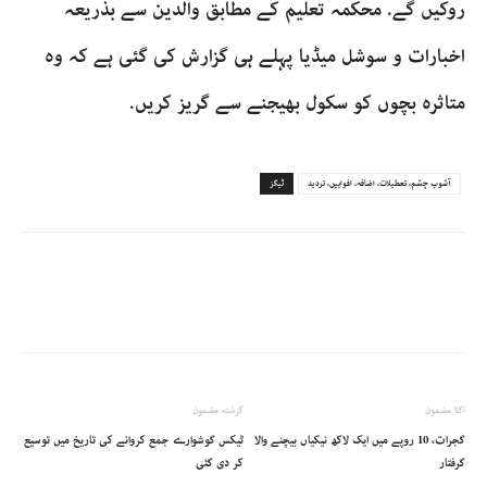
روکیں گے. محکمہ تعلیم کے مطابق والدین سے بذریعہ
اخبارات و سوشل میڈیا پہلے ہی گزارش کی گئی ہے کہ وہ
متاثرہ بچوں کو سکول بھیجنے سے گریز کریں.
آشوب چشم، تعطیلات، اضافہ، افواہیں، تردید
ٹیگز
اگلا مضمون
گزشتہ مضمون
گجرات، 10 روپے میں ایک لاکھ نیکیاں بیچنے والا
ٹیکس گوشوارے جمع کروانے کی تاریخ میں توسیع
گرفتار
کر دی گئی