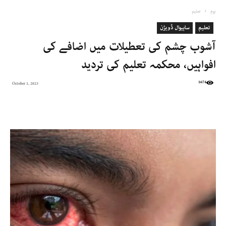
ہوم
تعلیم
تعلیم
ساہیوال ڈویژن
آشوب چشم کی تعطیلات میں اضافے کی
افواہیں، محکمہ تعلیم کی تردید
1674
October 1, 2023