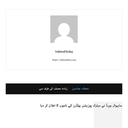
SahiwalToday
https://sahiwaltimes.com
متعلقہ مضامین
زیادہ مصنف کی طرف سے
ساہیوال بورڈ نے میٹرک پوزیشن ہولڈرز کے ناموں کا اعلان کر دیا