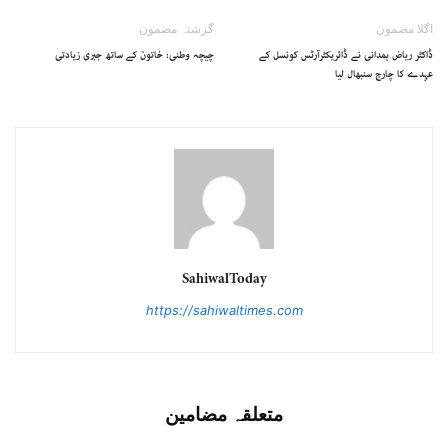
اگلا مضمون
گزشتہ مضمون
ڈاکٹر ریاض ہمدانی نے ڈائریکٹرآرٹس کونسل کے
چیچہ وطنی: خاتون کے ساتھ جبری زیادتی
عہدے کا چارج سنبھال لیا
SahiwalToday
https://sahiwaltimes.com
متعلقہ مضامین