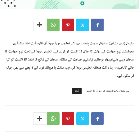
ساہیوال(ایس این این) ساہیوال سمیت پنجاب بھر کے تعلیمی بورڈ بورڈ آف انٹرمیڈیٹ اینڈ سکینڈری
ایجوکیشن نہم جماعت کے رزلٹ کا اعلان 15 اگست کو کریں گے۔ تعلیمی بورڈ کے تحت نہم جماعت کا
امتحان دینے والےامیدوار ہوجائیں تیار،نہم جماعت کے سالانہ امتحان کے نتائج کا اعلان 15 اگست کو کیا
جائے گا۔امیدوار اپنا رزلٹ متعلقہ تعلیمی بورڈ کی ویب سائٹ یا موبائل فون کے ذریعے سے بھی چیک
کر سکیں گے۔
نہم، نتیجہ، ساہیوال بورڈ، لاہور بورڈ، 15 اگست
ٹیگز