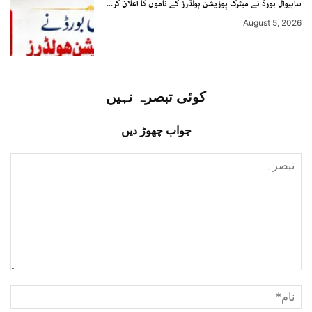
ساہیوال بورڈ نے میٹرک پوزیشن ہولڈرز کے ناموں کا اعلان کر...
August 5, 2026
کوئی تبصرہ نہیں
جواب چھوڑ دیں