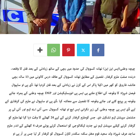
چیچہ وطنی(ایس این این) تھانہ کسووال کی حدود میں بچی کے ساتھ زیادتی کے بعد قتل کا واقعہ،
درندہ صفت ملزم گرفتار. تفصیل کے مطابق تھانہ کسووال کے علاقہ درس کالونی میں 13 سالہ بچی
عائشہ فاروق کو گھر میں اکیلا پاکر اس کے کزن نے زیادتی کے بعد قتل کردیا تھا. ڈی پی او ساہیوال
فیصل شہزاد کا وقوعہ کی اطلاع ملتے ہی ایس پی انویسٹیگیشن اور DSP چیچہ وطنی کے ہمراہ جائے
وقوعہ پر پہنچ گئے اور جائے وقوعہ کا تفصیل سے معائنہ کیا .ڈی پی او ساہیوال نے ملزم کی گرفتاری کے
لیے ڈی ایس پی چیچہ وطنی کی زیر نگرانی ایس ایچ او تھانہ کسووال ،سی آئی اے ٹیم اور آئی ٹی پر
مشتمل سپیشل ٹیم تشکیل دی. جس کوملزم گرفتار کرنے کے لیے 24 گھنٹے کا وقت دیا گیا تھا.ملزم کو
گرفتار کرنے کیلئے سپیشل ٹیم نے جدید ٹیکنالوجی کو استعمال کرتے ہوئے صرف 4 گھنٹے کے اندر ملزم
ساجد عرف شہزاد ولد سعید قوم مغل سکنہ سکندر ٹاؤن کسووال کو گرفتار کر لیا جس پر آر پی او