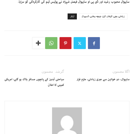
ساہیوال محبوب رشید اور ڈی پی او ساہیوال فیصل شہزاد نے پولیس ٹیم کی کارکردگی کو سراہا.
زیادتی، بچی، گرفتار، کزن، چیچہ وطنی، کسووال
ٹیگز
اگلا مضمون
گزشتہ مضمون
ساہیوال، دو خواتین سے جبری زیادتی، ملزم فرار
سیاحتی آبدوز کے پانچوں مسافر ہلاک ہو گئے: امریکی
کمپنی کا اعلان