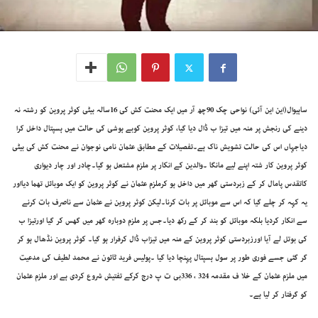
ساہیوال(این این آئی) نواحی چک 90چھ آر میں ایک محنت کش کی 16سالہ بیٹی کوثر پروین کو رشتہ نہ
دینے کی رنجش پر منہ میں تیزا ب ڈال دیا گیا، کوثر پروین کوبے ہوشی کی حالت میں ہسپتال داخل کرا
دیاجہاں اس کی حالت تشویش ناک ہے۔تفصیلات کے مطابق عثمان نامی نوجوان نے محنت کش کی بیٹی
کوثر پروین کار شتہ اپنے لیے مانگا ۔والدین کے انکار پر ملزم مشتعل ہو گیا۔چادر اور چار دیواری
کاتقدس پامال کر کے زبردستی گھر میں داخل ہو کرملزم عثمان نے کوثر پروین کو ایک موبائل تھما دیااور
یہ کہہ کر چلے گیا کہ اس سے موبائل پر بات کرنا۔لیکن کوثر پروین نے عثمان سے ناصرف بات کرنے
سے انکار کردیا بلکہ موبائل کو بند کر کے رکھ دیا۔جس پر ملزم دوبارہ گھر میں گھس کر گیا اورتیزا ب
کی بوتل لے آیا اورزبردستی کوثر پروین کے منہ میں تیزاب ڈال کرفرار ہو گیا۔ کوثر پروین نڈھال ہو کر
گر گئی جسے فوری طور پر سول ہسپتال پہنچا دیا گیا ۔پولیس فرید ٹائون نے محمد لطیف کی مدعیت
میں ملزم عثمان کے خلا ف مقدمہ 324 ، 336بی ت پ درج کرکے تفتیش شروع کردی ہے اور ملزم عثمان
کو گرفتار کر لیا ہے۔