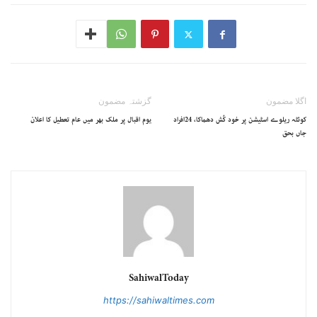
اگلا مضمون
گزشتہ مضمون
کوئٹہ ریلوے اسٹیشن پر خود کُش دھماکا، 24افراد
یوم اقبال پر ملک بھر میں عام تعطیل کا اعلان
جاں بحق
SahiwalToday
https://sahiwaltimes.com