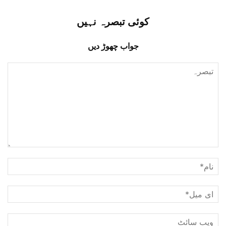
کوئی تبصرہ نہیں
جواب چھوڑ دیں