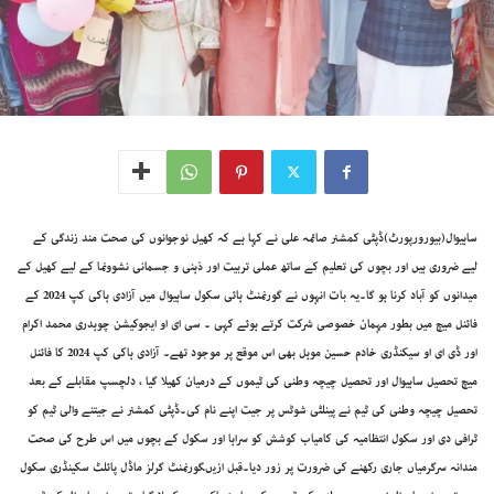
ساہیوال(بیورورپورٹ)ڈپٹی کمشنر صائمہ علی نے کہا ہے کہ کھیل نوجوانوں کی صحت مند زندگی کے
لیے ضروری ہیں اور بچوں کی تعلیم کے ساتھ عملی تربیت اور ذہنی و جسمانی نشوونما کے لیے کھیل کے
میدانوں کو آباد کرنا ہو گا۔یہ بات انہوں نے گورنمنٹ ہائی سکول ساہیوال میں آزادی ہاکی کپ 2024 کے
فائنل میچ میں بطور مہمان خصوصی شرکت کرتے ہوئے کہی ۔ سی ای او ایجوکیشن چوہدری محمد اکرام
اور ڈی ای او سیکنڈری خادم حسین موہل بھی اس موقع پر موجود تھے۔ آزادی ہاکی کپ 2024 کا فائنل
میچ تحصیل ساہیوال اور تحصیل چیچہ وطنی کی ٹیموں کے درمیان کھیلا گیا ، دلچسپ مقابلے کے بعد
تحصیل چیچہ وطنی کی ٹیم نے پینلٹی شوٹس پر جیت اپنے نام کی۔ڈپٹی کمشنر نے جیتنے والی ٹیم کو
ٹرافی دی اور سکول انتظامیہ کی کامیاب کوشش کو سراہا اور سکول کے بچوں میں اس طرح کی صحت
مندانہ سرگرمیاں جاری رکھنے کی ضرورت پر زور دیا۔قبل ازیںگورنمنٹ گرلز ماڈل پائلٹ سکینڈری سکول