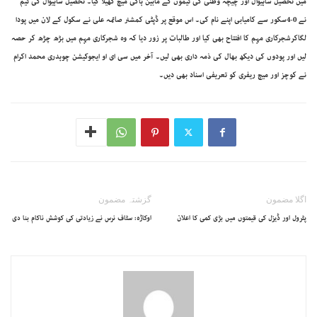
میں تحصیل ساہیوال اور چیچہ وطنی کی ٹیموں کے مابین ہاکی میچ کھیلا گیا۔ تحصیل ساہیوال کی ٹیم
نے 0-4سکور سے کامیابی اپنے نام کی۔ اس موقع پر ڈپٹی کمشنر صائمہ علی نے سکول کے لان میں پودا
لگاکرشجرکاری مہم کا افتتاح بھی کیا اور طالبات پر زور دیا کہ وہ شجرکاری مہم میں بڑھ چڑھ کر حصہ
لیں اور پودوں کی دیکھ بھال کی ذمہ داری بھی لیں۔ آخر میں سی ای او ایجوکیشن چوہدری محمد اکرام
نے کوچز اور میچ ریفری کو تعریفی اسناد بھی دیں۔
اگلا مضمون
گزشتہ مضمون
پٹرول اور ڈیزل کی قیمتوں میں بڑی کمی کا اعلان
اوکاڑہ: سٹاف نرس نے زیادتی کی کوشش ناکام بنا دی