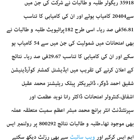
35918 ریگولر طلبہ و طالبات نے شرکت کی جن میں
سے20404 کامیاب ہوئے اور ان کی کامیابی کا تناسب
56.81فی صد رہا۔ اسی طرح 182پرائیویٹ طلبہ و طالبات نے
بھی امتحانات میں شمولیت کی جن میں سے 54 کامیاب ہو
سکے اور ان کی کامیابی کا تناسب 29.67فی صد رہا۔ نتائج
کے اعلان کرنے کی تقریب میں ایڈیشنل کمشنر کوآرڈینیشن
شفیق احمد ڈوگر، ڈائیریکٹر پبلک ریلیشنز محمد عقیل
اشفاق،کنٹرولر امتحانات ڈاکٹر رانا نوید عظمت اور
سپرنٹنڈنٹ انٹر برانچ محمد مبشر اعظم سمیت متعلقہ عملہ
بھی موجود تھا۔طلبہ و طالبات نتائج 800292 پر رولنمبر ایس
ایم ایس کرکے اور
ویب سائیٹ
سے بھی رزلٹ دیکھ سکتے