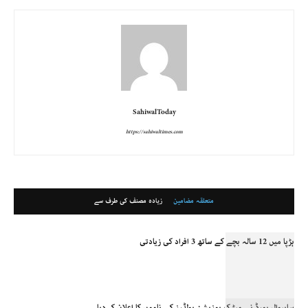
SahiwalToday
https://sahiwaltimes.com
متعلقہ مضامین
زیادہ مصنف کی طرف سے
ہڑپا میں 12 سالہ بچے کے ساتھ 3 افراد کی زیادتی
ساہیوال بورڈ نے میٹرک پوزیشن ہولڈرز کے ناموں کا اعلان کر دیا