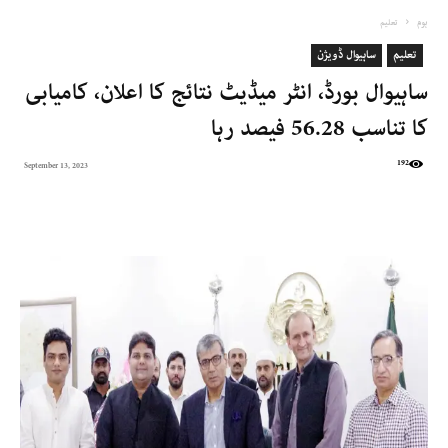
ہوم
تعلیم
تعلیم
ساہیوال ڈویژن
ساہیوال بورڈ، انٹر میڈیٹ نتائج کا اعلان، کامیابی
کا تناسب 56.28 فیصد رہا
192
September 13, 2023