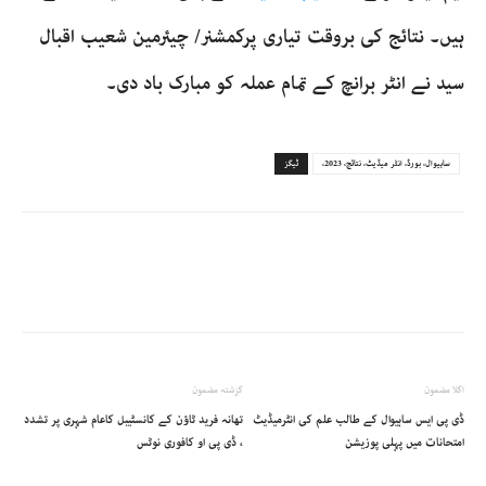
ہیں۔ نتائج کی بروقت تیاری پرکمشنر/ چیئرمین شعیب اقبال
سید نے انٹر برانچ کے تمام عملہ کو مبارک باد دی۔
ساہیوال، بورڈ، انٹر میڈیٹ، نتائج، 2023،
ٹیگز
اگلا مضمون
گزشتہ مضمون
ڈی پی ایس ساہیوال کے طالب علم کی انٹرمیڈیٹ
تھانہ فرید ٹاؤن کے کانسٹیبل کاعام شہری پر تشدد
امتحانات میں پہلی پوزیشن
، ڈی پی او کافوری نوٹس