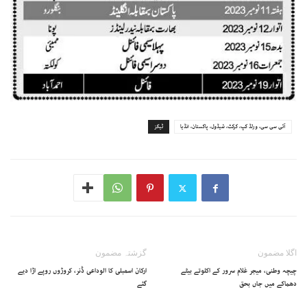
آئی سی سی، ورلڈ کپ، کرکٹ، شیڈول، پاکستان، انڈیا
ٹیگز
اگلا مضمون
گزشتہ مضمون
چیچہ وطنی، میجر غلام سرور کے اکلوتے بیٹے
ارکان اسمبلی کا الوداعی ڈنر، کروڑوں روپے اڑا دیے
دھماکے میں جاں بحق
گئے