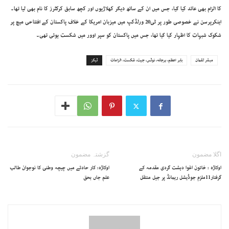
کا الزام بھی عائد کیا گیا، جس میں ان کے ساتھ دیگر کھلاڑیوں اور کچھ سابق کرکٹرز کا نام بھی لیا تھا۔
اینکرپرسن نے خصوصی طور پر ٹی20 ورلڈکپ میں میزبان امریکا کے خلاف پاکستان کے افتتاحی میچ پر
شکوک شبہات کا اظہار کیا گیا تھا، جس میں پاکستان کو سپر اوور میں شکست ہوئی تھی۔
مبشر لقمان
بابر اعظم، ہرجانہ، نوٹس، جیت، شکست، الزامات
ٹیگز
اگلا مضمون
گزشتہ مضمون
اوکاڑہ : خاتون اغوا دہشت گردی مقدمہ کے
اوکاڑہ: کار حادثے میں چیچہ وطنی کا نوجوان طالب
گرفتار11ملزم جوڈیشل ریمانڈ پر جیل منتقل
علم جاں بحق