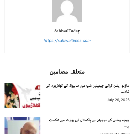
SahiwalToday
https://sahiwaltimes.com
متعلقہ مضامین
ساؤتھ ایشن کراٹے چیمپئین شپ میں ساہیوال کے کھلاڑیوں کی
شان...
July 26, 2026
چیچہ وطنی کے نوجوان نے پاکستان کی بھارت سے شکست
پر...