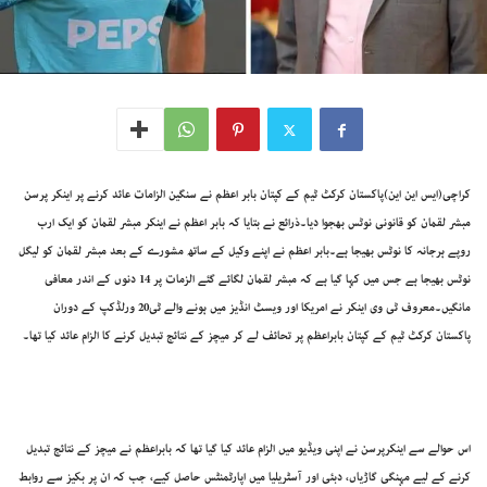
کراچی(ایس این این)پاکستان کرکٹ ٹیم کے کپتان بابر اعظم نے سنگین الزامات عائد کرنے پر اینکر پرسن
مبشر لقمان کو قانونی نوٹس بھجوا دیا۔ذرائع نے بتایا کہ بابر اعظم نے اینکر مبشر لقمان کو ایک ارب
روپے ہرجانہ کا نوٹس بھیجا ہے۔بابر اعظم نے اپنے وکیل کے ساتھ مشورے کے بعد مبشر لقمان کو لیگل
نوٹس بھیجا ہے جس میں کہا گیا ہے کہ مبشر لقمان لگائے گئے الزمات پر 14 دنوں کے اندر معافی
مانگیں۔معروف ٹی وی اینکر نے امریکا اور ویسٹ انڈیز میں ہونے والے ٹی20 ورلڈکپ کے دوران
پاکستان کرکٹ ٹیم کے کپتان بابراعظم پر تحائف لے کر میچز کے نتائج تبدیل کرنے کا الزام عائد کیا تھا۔
اس حوالے سے اینکرپرسن نے اپنی ویڈیو میں الزام عائد کیا گیا تھا کہ بابراعظم نے میچز کے نتائج تبدیل
کرنے کے لیے مہنگی گاڑیاں، دبئی اور آسٹریلیا میں اپارٹمنٹس حاصل کیے، جب کہ ان پر بکیز سے روابط