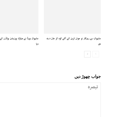
ساہیوال: بے روزگار نو جوان ٹرین کے آگے کود کر جان دے
ساہیوال بورڈ نے میٹرک پوزیشن ہولڈرز کے ن
دی
دیا
جواب چھوڑ دیں