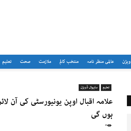
ویژن
عالمی منظر نامہ
منتخب کالم
ملازمت
صحت
تعلیم
تعلیم
ساہیوال ڈویژن
ہوں گی
21