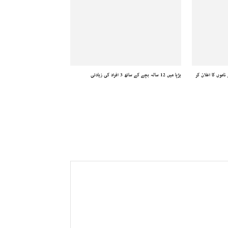
اموں کا اعلان کر
ہڑپا میں 12 سالہ بچے کے ساتھ 3 افراد کی زیادتی