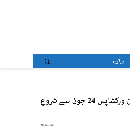
ویڈیوز
علامہ اقبال اوپن یونیورسٹی کی آن لائن ورکشاپس 24 جون سے شروع
June 22, 2024