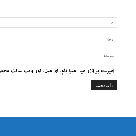
میرے براؤزر میں میرا نام، ای میل، اور ویب سائٹ محف