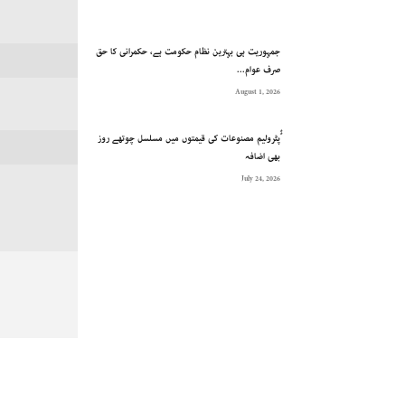
جمہوریت ہی بہترین نظام حکومت ہے، حکمرانی کا حق
صرف عوام...
August 1, 2026
ُُپٹرولیم مصنوعات کی قیمتوں میں مسلسل چوتھے روز
بھی اضافہ
July 24, 2026