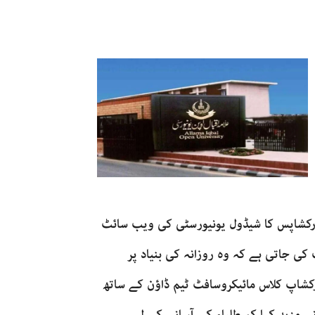
گی۔ آن لائن ورکشاپس کا شیڈول یونیورسٹی کی ویب سائٹ
و ہدایت کی جاتی ہے کہ وہ روزانہ کی بنیاد پر
کشاپ کلاس مائیکروسافٹ ٹیم ڈاؤن کے ساتھ