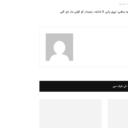
ہ مضمون
 وطنی: نہری پانی کا تنازعہ، زمیندار کو گولی مار دی گئی
 کی طرف سے