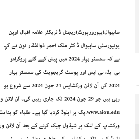
ساہیوال(بیورورپورٹ)ریجنل ڈائریکٹر علامہ اقبال اوپن
یونیورسٹی ساہیوال ڈاکٹر ملک احمر ذوالفقار نون نے کہا
ہے کہ سمسٹر بہار 2024 میں پیش کیے گئے پروگرامز
بی ایڈ، بی ایس اور پوسٹ گریجویٹ کی سمسٹر بہار
2024 کی آن لائن ورکشاپس 24 جون 2024 سے شروع ہو
.
رہی ہیں جو 29 جون 2024 تک جاری رہیں 
www.aiou.edu.پک پر اپلوڈ کردیا گیا ہے۔ طلباء ک
ورکشاپ کے لنک پر شیڈول چیک کرنے کے بعد آن لائن ور