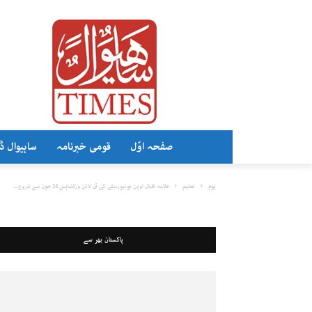
صفحہ اوّل
قومی خبرنامہ
ساہیوال ڈ
ہوم
تعلیم
علامہ اقبال اوپن یونیورسٹی کی آن لائن ورکشاپس 24 جون سے شروع...
پاکستان بھر سے