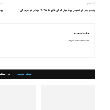
اگلا مضمون
گزشت
پنجاب بھر کے تعلیمی بورڈ میٹر ک کے نتائج کا اعلان 9 جولائی کو کریں گے
چیچہ
SahiwalToday
https://sahiwaltimes.com
متعلقہ مضامین
زیادہ مصنف