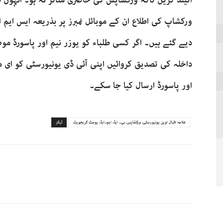
اٹینڈ کریں تاکہ ورکشاپس کی حاضری متاثر نہ ہو۔ انہوں ن
ورکشاپ کی اطلاع ان کے موبائل نمبرز پر بذریعہ ایس ایم ا
دیے گئے ہیں۔ اگر کسی طلباء کو یوزر نیم اور پاسورڈ موصول
داخلہ کی تصدیق کروائیں اپنی آئی ڈی یونیورسٹی کو ای می
اور پاسورڈ ارسال کیا جا سکے۔
علامہ اقبال اوپن یونیورسٹی، ورکشاپس، بی۔ ایڈ، ایم۔ایڈ، پوسٹ گریجویٹ
ٹیگز