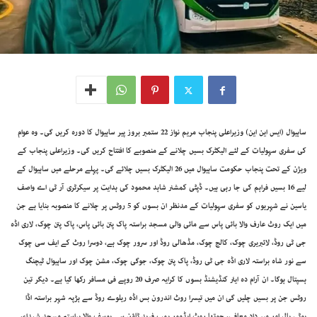
ساہیوال (ایس این این) وزیراعلی پنجاب مریم نواز 22 ستمبر بروز پیر ساہیوال کا دورہ کریں گی۔ وہ عوام
کی سفری سہولیات کے لئے الیکٹرک بسیں چلانے کے منصوبے کا افتتاح کریں گی۔ وزیراعلی پنجاب کے
ویژن کے تحت پنجاب حکومت ساہیوال میں 26 الیکٹرک بسیں چلائے گی۔ پہلے مرحلے میں ساہیوال کے
لیے 16 بسیں فراہم کی جا رہی ہیں۔ ڈپٹی کمشنر شاہد محمود کی ہدایت پر سیکرٹری آر ٹی اے واصف
یاسین نے شہریوں کو سفری سہولیات کے مدنظر ان بسوں کو 5 روٹس پر چلانے کا منصوبہ بنایا ہے جن
میں ایک روٹ عارف والا بائی پاس سے مائی والی مسجد براستہ پاک پتن بائی پاس، پاک پتن چوک، لاری اڈہ
جی ٹی روڈ، لائبریری چوک، کالج چوک، مڈھالی روڈ اور سرور چوک ہے، دوسرا روٹ کے ایف سی چوک
سے نور شاہ براستہ لاری اڈہ جی ٹی روڈ، پاک پتن چوک، جوگی چوک، مشن چوک اور ساہیوال ٹیچنگ
ہسپتال ہوگا۔ ان آرام دہ ایئر کنڈیشنڈ بسوں کا کرایہ صرف 20 روپے فی مسافر رکھا گیا ہے۔ دیگر تین
روٹس جن پر بسیں چلیں گی ان میں تیسرا روٹ اندرون بس اڈہ ریلوے روڈ سے ہڑپہ شہر براستہ اڈا
بوٹی پال اور میر داد معافی، چوتھا روٹ ایڈمور پمپ فرید ٹاؤن سے یوسف والا براستہ مسجد شہداء،