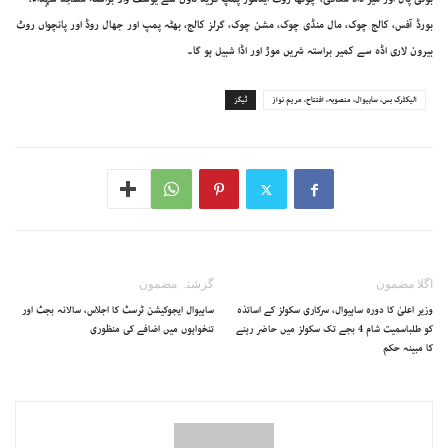
بورڈ آفس، کالج چوک، مال منڈی چوک، مشن چوک، گرلز کالج، بھٹہ پمپ اور جھال روڈ اور پانچواں روٹ
بیرون لاری اڈہ سے کمیر براستہ شریں موڑ اور اڈا شبیل ہو گا۔
الیکٹرک بس، ساہیوال، منصوبہ، افتتاح، مریم نواز
ٹیگز
اگلا مضمون
گزشتہ مضمون
وزیر اعلیٰ کا دورہ ساہیوال، سرکاری سکولز کے اساتذہ
ساہیوال ایجوکیشن ٹرسٹ کا اجلاس، سالانہ بجٹ اور
کو طلباسمیت شام 4 بجے تک سکولز میں حاضر رہنے
تنخواہوں میں اضافے کی منظوری
کا مبینہ حکم