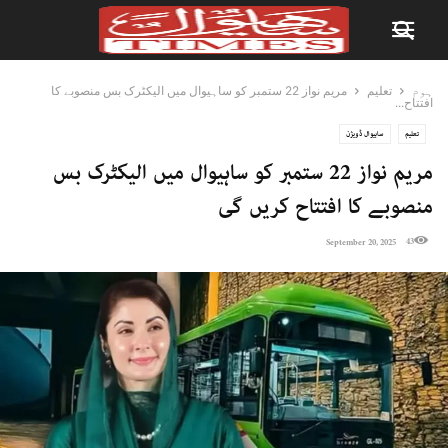
ہوم
تعلیم
مریم نواز 22 ستمبر کو ساہیوال میں الیکٹرک بس منصوبے کا
افتتاح...
تعلیم
ساہیوال ڈویژن
مریم نواز 22 ستمبر کو ساہیوال میں الیکٹرک بس
منصوبے کا افتتاح کریں گی
43
September 20, 2025