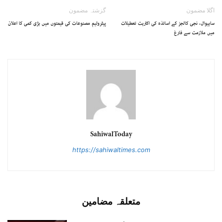
اگلا مضمون
گزشتہ مضمون
ساہیوال، نجی کالجز کے اساتذہ کی اکثریت تعطیلات
پیٹرولیم مصنوعات کی قیمتوں میں بڑی کمی کا اعلان
میں ملازمت سے فارغ
SahiwalToday
https://sahiwaltimes.com
متعلقہ مضامین