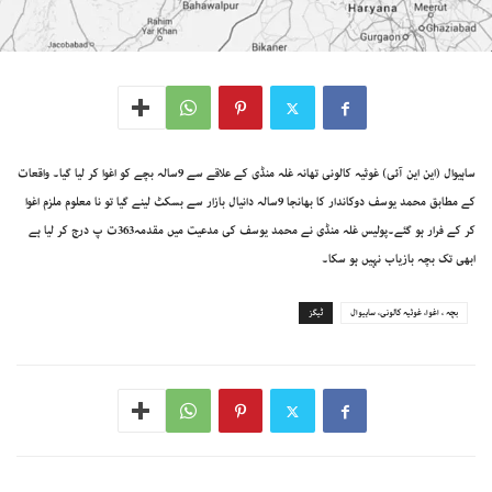
ساہیوال (این این آئی) غوثیہ کالونی تھانہ غلہ منڈی کے علاقے سے 9سالہ بچے کو اغوا کر لیا گیا۔ واقعات
کے مطابق محمد یوسف دوکاندار کا بھانجا 9سالہ دانیال بازار سے بسکٹ لینے گیا تو نا معلوم ملزم اغوا
کر کے فرار ہو گئے۔پولیس غلہ منڈی نے محمد یوسف کی مدعیت میں مقدمہ363ت پ درج کر لیا ہے
ابھی تک بچہ بازیاب نہیں ہو سکا۔
بچہ ، اغوا، غوثیہ کالونی، ساہیوال
ٹیگز