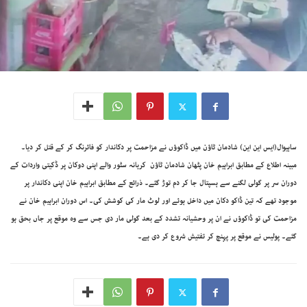
ساہیوال(ایس این این) شادمان ٹاؤن میں ڈاکوؤں نے مزاحمت پر دکاندار کو فائرنگ کر کے قتل کر دیا۔
مبینہ اطلاع کے مطابق ابراہیم خان پٹھان شادمان ٹاؤن کریانہ سٹور والے اپنی دوکان پر ڈکیتی واردات کے
دوران سر پر گولی لگنے سے ہسپتال جا کر دم توڑ گئے۔ ذرائع کے مطابق ابراہیم خان اپنی دکاندار پر
موجود تھے کہ تین ڈاکو دکان میں داخل ہوئے اور لوٹ مار کی کوشش کی۔ اس دوران ابراہیم خان نے
مزاحمت کی تو ڈاکوؤں نے ان پر وحشیانہ تشدد کے بعد گولی مار دی جس سے وہ موقع پر جاں بحق ہو
گئے۔ پولیس نے موقع پر پہنچ کر تفتیش شروع کر دی ہے۔