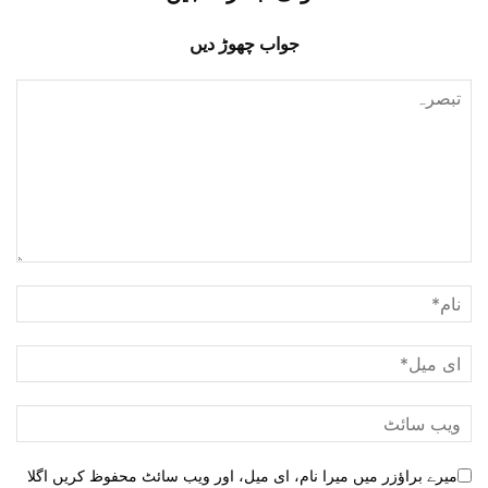
جواب چھوڑ دیں
میرے براؤزر میں میرا نام، ای میل، اور ویب سائٹ محفوظ کریں اگلا