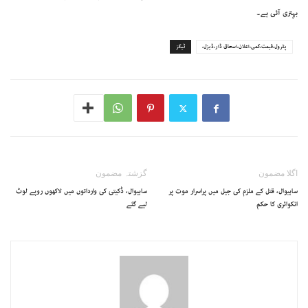
بہتری آئی ہے۔
پٹرول،قیمت،کمی،اعلان،اسحاق ڈار،ڈیزل،
ٹیگز
اگلا مضمون
گزشتہ مضمون
ساہیوال، قتل کے ملزم کی جیل میں پراسرار موت پر
ساہیوال، ڈکیتی کی وارداتوں میں لاکھوں روپے لوٹ
انکوائری کا حکم
لیے گئے