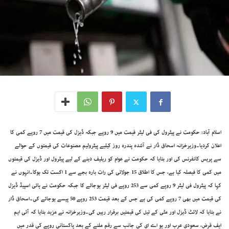
اسلام آباد: حکومت نے پیٹرول کی فی لیٹر قیمت میں 9 روپے جبکہ ڈیزل کی قیمت میں 7 روپے کمی کا
اعلان کردیا۔وزیرخزانہ اسحاق ڈار نے آئندہ پندرہ روز کیلیے پیٹرولیم مصنوعات کی قیمتوں کے حوالے
سے پریس کانفرنس کی اور بتایا کہ حکومت نے عوام کو ریلیف دینے کے لیے پیٹرول اور ڈیزل کی قیمتوں
میں کمی کا فیصلہ کیا ہے، جس کا اطلاق 15 جولائی کی رات بارہ بجے سے 1 اگست تک ہوگا۔انہوں نے
کہا کہ پیٹرول فی لیٹر 9 روپے کمی سے 253 روپے فی لیٹر ہوجائے گا جبکہ حکومت نے ہائی اسپیڈ ڈیزل
کی قیمت میں بھی 7 روپے کمی کی ہے جس کے بعد قیمت 253 روپے 50 پیسے ہوجائے گی۔اسحاق ڈار
نے بتایا کہ لائٹ ڈیزل اور مٹی کے تیل کی قیمتیں برقرار رہیں گی۔وزیرخزانہ نے مزید بتایا کہ آئی ایم
ایف قرض، سعودی عرب اور یو اے ای کی جانب سے رقم ملنے کے بعد پاکستانی روپے کی قدر میں