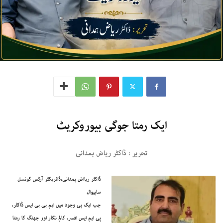
ایک رمتا جوگی بیوروکریٹ
تحریر : ڈاکٹر ریاض ہمدانی
ڈاکٹر ریااض ہمدانی،ڈائریکٹر آرٹس کونسل
ساہیوال
جب ایک ہی وجود میں ایم بی بی ایس ڈاکٹر،
پی ایم ایس افسر، کالم نگار اور جھنگ کا رمتا