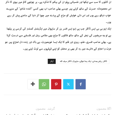
ان کالموں کا سب سے تیکھا اور نفسیاتی پہلو ان کی بیگم کا تذکرہ ہے۔ ہر چوتھے کالم میں بیوی کا ذکر
اس معصومانہ حسرت کے ساتھ کرتے ہیں جیسے بھٹی صاحب اب بھی کسی ‘آئندہ شادی’ کے سنہرے
خواب دیکھ رہے ہوں اور اس دلی خواہش کو مزاح کے پردے میں چھپا کر دنیا کے سامنے پیش کر رہے
ہوں۔
ایک ایم بی بی ایس ڈاکٹر جب پی ایم ایس افسر بن کر ساہیوال میں ایڈیشنل کمشنر کی کرسی پر بیٹھتا
ہے تو وہ مریضوں کی نبض کے ساتھ ساتھ فائلوں کا مزاج بھی مقامی رہتل اور فلسفے سے درست کرتا
ہے۔ بھٹی صاحب افسری، علم، رہبری اور قلم کا ایک ایسا خوبصورت، بے باک اور زندہ دل امتزاج ہیں جو
عزت و احترام کے دائرے میں رہ کر بھی ہر محفل کو اپنے قہقہوں سے لوٹ لیتے ہیں۔
ڈاکٹر ریاض ہمدانی، ایک رمتا جوگی، ساہیوال، ڈاکٹر سیف اللہ
ٹیگز
اگلا مضمون
گزشتہ مضمون