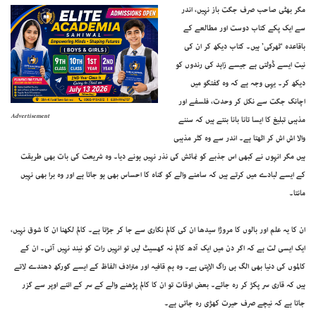
مگر بھٹی صاحب صرف جگت باز نہیں، اندر
سے ایک پکے کتاب دوست اور مطالعے کے
باقاعدہ ‘ٹھرکی’ ہیں۔ کتاب دیکھ کر ان کی
نیت ایسے ڈولتی ہے جیسے زاہد کی رندوں کو
دیکھ کر۔ یہی وجہ ہے کہ وہ گفتگو میں
اچانک جگت سے نکل کر وحدت، فلسفے اور
Advertisement
مذہبی تبلیغ کا ایسا تانا بانا بنتے ہیں کہ سننے
والا اش اش کر اٹھتا ہے۔ اندر سے وہ کٹر مذہبی
ہیں مگر انہوں نے کبھی اس جذبے کو نمائش کی نذر نہیں ہونے دیا۔ وہ شریعت کی بات بھی طریقت
کے ایسے لبادے میں کرتے ہیں کہ سامنے والے کو گناہ کا احساس بھی ہو جاتا ہے اور وہ برا بھی نہیں
مانتا۔
ان کا یہ علم اور بالوں کا مروڑا سیدھا ان کی کالم نگاری سے جا کر جڑتا ہے۔ کالم لکھنا ان کا شوق نہیں،
ایک ایسی لت ہے کہ اگر دن میں ایک آدھ کالم نہ گھسیٹ لیں تو انہیں رات کو نیند نہیں آتی۔ ان کے
کالموں کی دنیا بھی الگ ہی راگ الاپتی ہے۔ وہ ہم قافیہ اور مترادف الفاظ کے ایسے گورکھ دھندے لاتے
ہیں کہ قاری سر پکڑ کر رہ جائے۔ بعض اوقات تو ان کا کالم پڑھنے والے کے سر کے اتنے اوپر سے گزر
جاتا ہے کہ نیچے صرف حیرت کھڑی رہ جاتی ہے۔