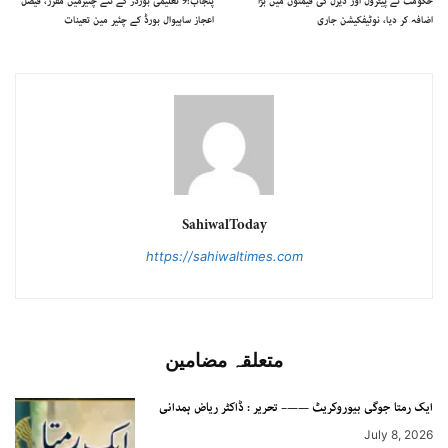
حکومت نے پیٹرول اور ڈیزل کی قیمتوں میں بڑا
پنجاب:9 تعلیمی بورڈز کے نئے چئیرمین مقرر، فیصل
اضافہ کر دیا، نوٹیفکیشن جاری
اعجاز ساہیوال بورڈ کے چئیر مین تعینات
SahiwalToday
https://sahiwaltimes.com
متعلقہ مضامین
ایک رمتا جوگی بیوروکریٹ ——– تحریر : ڈاکٹر ریاض ہمدانی
July 8, 2026