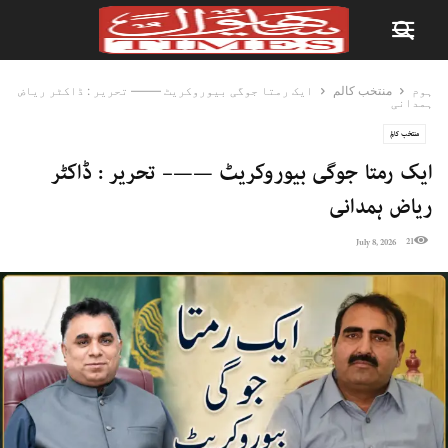
ہوم
منتخب کالم
ایک رمتا جوگی بیوروکریٹ ——– تحریر : ڈاکٹر ریاض
ہمدانی
منتخب کالم
ایک رمتا جوگی بیوروکریٹ ——– تحریر : ڈاکٹر
ریاض ہمدانی
21
July 8, 2026