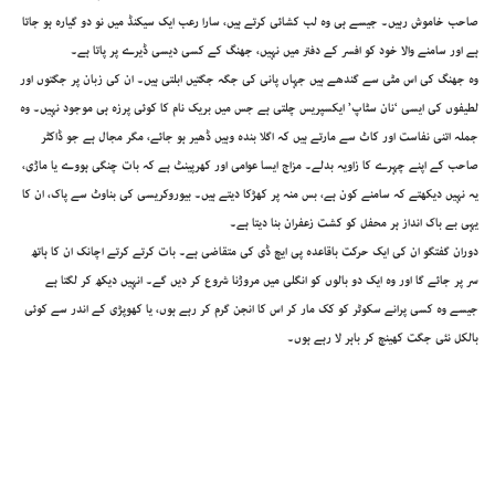
صاحب خاموش رہیں۔ جیسے ہی وہ لب کشائی کرتے ہیں، سارا رعب ایک سیکنڈ میں نو دو گیارہ ہو جاتا
ہے اور سامنے والا خود کو افسر کے دفتر میں نہیں، جھنگ کے کسی دیسی ڈیرے پر پاتا ہے۔
وہ جھنگ کی اس مٹی سے گندھے ہیں جہاں پانی کی جگہ جگتیں ابلتی ہیں۔ ان کی زبان پر جگتوں اور
لطیفوں کی ایسی ‘نان سٹاپ’ ایکسپریس چلتی ہے جس میں بریک نام کا کوئی پرزہ ہی موجود نہیں۔ وہ
جملہ اتنی نفاست اور کاٹ سے مارتے ہیں کہ اگلا بندہ وہیں ڈھیر ہو جائے، مگر مجال ہے جو ڈاکٹر
صاحب کے اپنے چہرے کا زاویہ بدلے۔ مزاج ایسا عوامی اور کھرپینٹ ہے کہ بات چنگی ہووے یا ماڑی،
یہ نہیں دیکھتے کہ سامنے کون ہے، بس منہ پر کھڑکا دیتے ہیں۔ بیوروکریسی کی بناوٹ سے پاک، ان کا
یہی بے باک انداز ہر محفل کو کشت زعفران بنا دیتا ہے۔
دوران گفتگو ان کی ایک حرکت باقاعدہ پی ایچ ڈی کی متقاضی ہے۔ بات کرتے کرتے اچانک ان کا ہاتھ
سر پر جائے گا اور وہ ایک دو بالوں کو انگلی میں مروڑنا شروع کر دیں گے۔ انہیں دیکھ کر لگتا ہے
جیسے وہ کسی پرانے سکوٹر کو کک مار کر اس کا انجن گرم کر رہے ہوں، یا کھوپڑی کے اندر سے کوئی
بالکل نئی جگت کھینچ کر باہر لا رہے ہوں۔