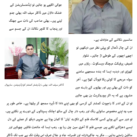
جوگی اکٹھے ہو جائیں تو ایڈمنسٹریشن کے
خشک دالان میں ڈاکٹر سیف اللہ بھٹی جنم
لیتے ہیں۔ بھٹی صاحب کی ذات سے جھنگ
اور پنجاب کا کلچر نکالنا، ان کے جسم سے
سانسیں نکالنے کے مترادف ہے۔
ان کی چال ڈھال کو پہلی نظر میں دیکھیں تو
اچھے اچھوں کے طوطے اڑ جائیں۔ شلوار
قمیض، پرفیکٹ میچنگ ویسکوٹ ، پاؤں میں
کھیڑی اور دبدبہ ایسا کہ بندہ سمجھے سامنے
سولہ مربعے کا کوئی پکا فیوڈل کھڑا ہے۔ آخر
ڈاکٹر سیف اللہ بھٹی ۔ایڈیشنل کمشنر کوارڈینیشن ، ساہیوال
کو ذات کے بھٹی ہیں اور بھٹیوں کے بارے میں
مشہور ہے کہ یہ اگر بیوروکریٹ بن بھی جائیں
تو ان کے اندر کا راجپوت کمشنر کی کرسی کو بھی اپنے دادا کا ڈیرہ سمجھ کر بیٹھتا ہے۔ خاص طور پر
جب وہ اپنے مخصوص سانولے رنگ اور رعب دار چال کے ساتھ اچانک ہسپتالوں کے دورے پر نکلتے ہیں،
تو دور سے آتے ہوئے کسی کلاسک فلم کے تگڑے
‘ولن’
کا گمان ہوتا ہے جنہیں دیکھ کر عملے کے دل
ایسے دھڑکنے لگتے ہیں جیسے فلم کا آخری سین چل رہا ہو۔ رعب ایسا کہ ماتحت فائلیں چھپائیں اور
سائلین راستے بدلیں… مگر یہ جاگیردارانہ اور افسرانہ جاہ و جلال صرف اس وقت تک ہے جب تک ڈاکٹر