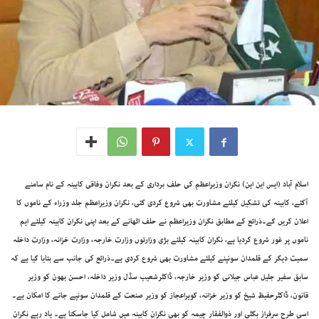
اسلام آباد (ایس این این) نگران وزیراعظم کی حلف برداری کے بعد نگران وفاقی کابینہ کے نام سامنے
آگئے، کابینہ کی تشکیل کیلئے مشاورت بھی شروع کردی گئی، نگران وزیراعظم جلد وزراء کے ناموں کا
اعلان کریں گے۔ذرائع کے مطابق نگران وزیراعظم نے حلف اٹھانے کے بعد اپنی نگران کابینہ کیلئے اہم
ناموں پر غور شروع کردیا ہے، نگران کابینہ کیلئے بڑی وزارتوں وزارت خارجہ، وزارت خزانہ، وزارت داخلہ
سمیت دیگر کے قلمدان سونپنے کیلئے مشاورت بھی شروع کردی ہے۔ذرائع کی جانب سے بتایا گیا ہے کہ
سابق سفیر جلیل عباس جیلانی کو وزیر خارجہ، ڈاکٹرشعیب سڈل وزیر داخلہ، احسن بھون کو وزیر
قانون، ڈاکٹرحفیظ شیخ کو وزیر خزانہ، گوہراعجاز کو وزیر صنعت کے قلمدان سونپے جانے کا امکان ہے۔
اسی طرح سرفراز بگٹی اور ذوالفقار چیمہ کو بھی نگران کابینہ میں شامل کیا جاسکتا ہے۔ یاد رہے نگران