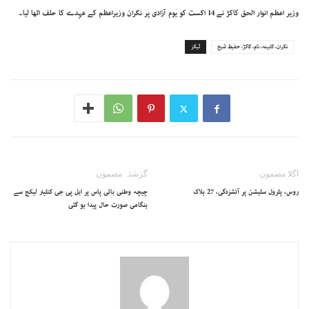
وزیر اعظم انوار الحق کاکڑ نے 14 اگست کو یوم آزادی پر نگران وزیراعظم کے عہدے کا حلف اٹھا لیا۔
نگران، کابینہ، نام، کاکڑ، حفیظ شیخ
ٹیگز
اگلا مضمون
گزشتہ مضمون
روس، پٹرول سٹیشن پر آتشزدگی، 27 ہلاک
چیچہ وطنی بائی پاس پر ایل پی جی کنٹینر لیکج سے
ہنگامی صورت حال پیدا ہو گئی