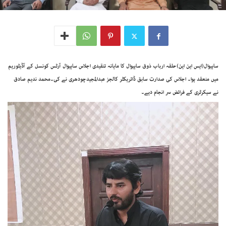
ساہیوال(ایس این این)حلقہ ارباب ذوق ساہیوال کا ماہانہ تنقیدی اجلاس ساہیوال آرٹس کونسل کے آڈیٹوریم
میں منعقد ہوا۔ اجلاس کی صدارت سابق ڈائریکٹر کالجز عبدالمجیدچودھری نے کی۔محمد ندیم صادق
نے سیکرٹری کے فرائض سر انجام دیے۔