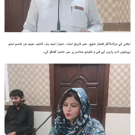
اجلاس کے شرکاءڈاکٹر افتخار شفیع ، عمر فاروق انشاء ، امتیاز احمد بٹ، کاشف حنیف اور عاصم اسلم
نےدونوں ادب پاروں کے فنی و تنقیدی محاسن پر سیر حاصل گفتگو کی۔