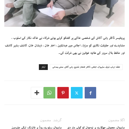
پروفیسر ڈاکٹر رانی آکاش کے شخصی خاکے پر گفتگو کرتے ہوئے شرکاء نے خاکہ نگار کے اسلوب ،
مشاہدے اور حقیقت نگاری کو سراہا۔ اجلاس میں عبدالمتین ، اختر خان ، ذیشان خان، کاشف بشیر کاشف
اور حافظ بلال سرور کے علاوہ خواتین نے بھی شرکت کی۔
حلقہ ارباب ذوق، ساہیوال، اجلاس، ڈاکٹر افتخار شفیع، رانی آکاش، صفی ہمدانی
ٹیگز
اگلا مضمون
گزشتہ مضمون
ساہیوال، معمولی جھگڑے پر نوجوان کو گولی مار دی
ساہیوال، ریلوے روڈ پر فائرنگ، لیگی چئیرمین