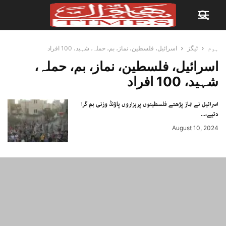
ہوم
ٹیگز
اسرائیل، فلسطین، نماز، بم، حملہ، شہید، 100 افراد
اسرائیل، فلسطین، نماز، بم، حملہ،
شہید، 100 افراد
اسرائیل نے نماز پڑھتے فلسطینوں پرہزاروں پاؤنڈ وزنی بم گرا
دئیے،...
August 10, 2024