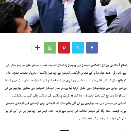
اسلام آباد(ایس این این) الیکشن کمیشن نے چیئرمین پاکستان تحریک انصاف عمران خان کو پانچ سال کے
لیے نااہل قرار دے دیا۔میڈیا کے مطابق الیکشن کمیشن نے چیئرمین پاکستان تحریک انصاف عمران خان
کو پانچ سال کے لیے نااہل قرار دے دیا ہے اور انہیں این اے 45 کرم کی نشست سے ڈی سیٹ بھی کردیا
ہے،اس حوالے سے نوٹیفکیشن بھی جاری کردیا گیا ہے۔ترجمان الیکشن کمیشن کے مطابق چیئرمین پی ٹی
آئی کو 63 ون ایچ کے تحت نااہل قرار دیا گیا، وہ کرپٹ پریکٹسز کے مرتکب پائے گئے ہیں۔الیکشن
کمیشن کے فیصلے کے بعد چیئرمین پی ٹی آئی پانچ سال تک الیکشن نہیں لڑسکیں گے۔الیکشن کمیشن
نے یہ فیصلہ اسلام آباد کی سیشن عدالت کی جانب سے توشہ خانہ کیس میں چیئرمین پی ٹی آئی کو تین
سال کی سزا سنائے جانے کے بعد دیا ہے۔