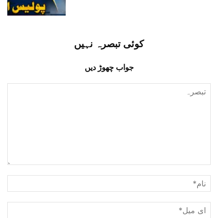
کوئی تبصرہ نہیں
جواب چھوڑ دیں