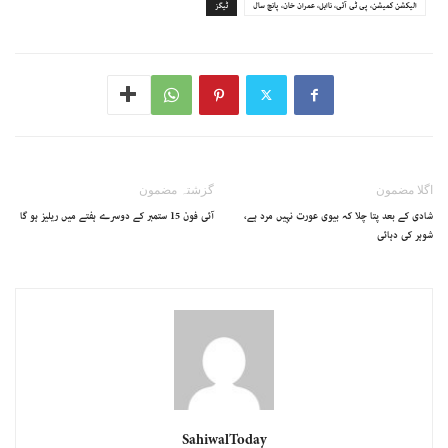
الیکشن کمیشن، پی ٹی آئی، نااہل، عمران خان، پانچ سال
ٹیگز
اگلا مضمون
گزشتہ مضمون
شادی کے بعد پتا چلا کہ بیوی عورت نہیں مرد ہے،
آئی فون 15 ستمبر کے دوسرے ہفتے میں ریلیز ہو گا
شوہر کی دہائی
SahiwalToday