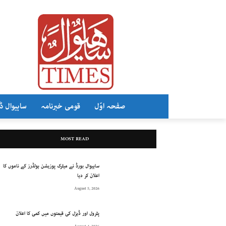
صفحہ اوّل
قومی خبرنامہ
ساہیوال ڈ
MOST READ
ساہیوال بورڈ نے میٹرک پوزیشن ہولڈرز کے ناموں کا
اعلان کر دیا
August 5, 2026
پٹرول اور ڈیزل کی قیمتوں میں کمی کا اعلان