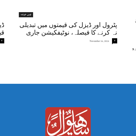
قومی خبرنامہ
پٹرول اور ڈیزل کی قیمتوں میں تبدیلی
ڈی
نہ کرنے کا فیصلہ، نوٹیفکیشن جاری
قی
0
0
November 16, 2024
سوات میں پولیس اسٹیشن کے قریب خود کش دھماکا، 9