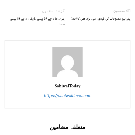
اگلا مضمون
گزشتہ مضمون
پیٹرولیم مصنوعات کی قیمتوں میں بڑی کمی کا اعلان
پٹرول 15 روپے 39 پیسے ،ڈیزل 7 روپے 88 پیسے
سستا
SahiwalToday
https://sahiwaltimes.com
متعلقہ مضامین