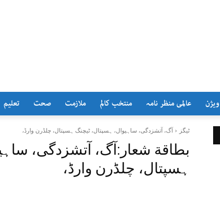
ویژن
عالمی منظر نامہ
منتخب کالم
ملازمت
صحت
تعلیم
ٹیگز
آگ، آتشزدگی، ساہیوال، ہسپتال، ٹیچنگ ہسپتال، چلڈرن وارڈ،
بطاقة شعار:
آگ، آتشزدگی، ساہیو
ہسپتال، چلڈرن وارڈ،