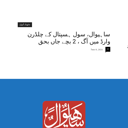
ساہیوال ڈویژن
ساہیوال، سول ہسپتال کے چلڈرن
وارڈ میں آگ ، 2 بچے جاں بحق
0
June 8, 2024