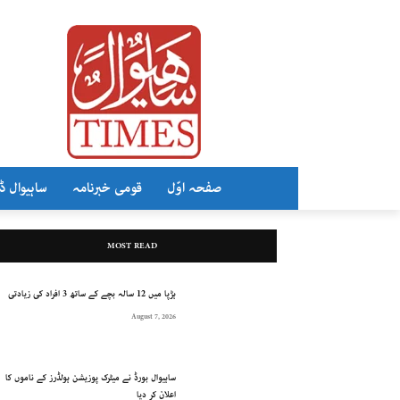
صفحہ اوّل
قومی خبرنامہ
ساہیوال ڈ
MOST READ
ہڑپا میں 12 سالہ بچے کے ساتھ 3 افراد کی زیادتی
August 7, 2026
ساہیوال بورڈ نے میٹرک پوزیشن ہولڈرز کے ناموں کا
اعلان کر دیا